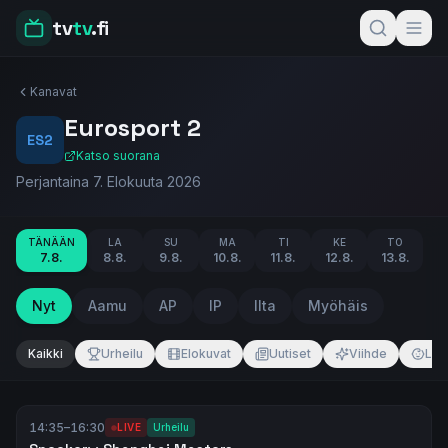
tv
tv
.fi
Kanavat
Eurosport 2
ES2
Katso suorana
Perjantaina 7. Elokuuta 2026
TÄNÄÄN
LA
SU
MA
TI
KE
TO
7.8.
8.8.
9.8.
10.8.
11.8.
12.8.
13.8.
Nyt
Aamu
AP
IP
Ilta
Myöhäis
Kaikki
Urheilu
Elokuvat
Uutiset
Viihde
Las
14:35
–
16:30
LIVE
Urheilu