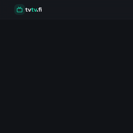
tv
tv
.fi