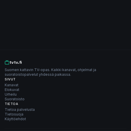
tvtv.fi
Suomen kattavin TV-opas. Kaikki kanavat, ohjelmat ja
suoratoistopalvelut yhdessä paikassa.
SIVUT
Kanavat
Elokuvat
Urheilu
Suoratoisto
TIETOA
Tietoa palvelusta
Tietosuoja
Käyttöehdot