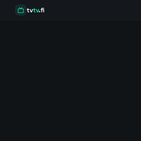
tv
tv
.fi