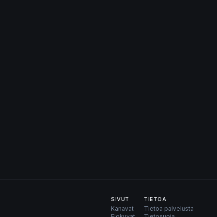
SIVUT
TIETOA
Kanavat
Tietoa palvelusta
Elokuvat
Tietosuoja