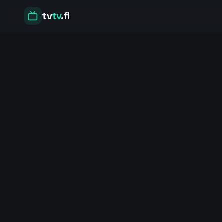
tv
tv
.fi