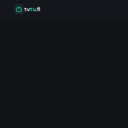
tv
tv
.fi