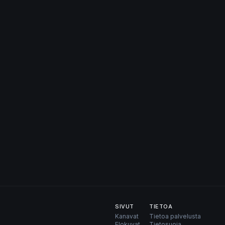
SIVUT
TIETOA
Kanavat
Tietoa palvelusta
Elokuvat
Tietosuoja