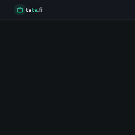
tv
tv
.fi