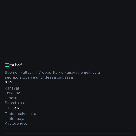
tvtv.fi
Suomen kattavin TV-opas. Kaikki kanavat, ohjelmat ja
suoratoistopalvelut yhdessä paikassa.
SIVUT
Kanavat
Elokuvat
Urheilu
Suoratoisto
TIETOA
Tietoa palvelusta
Tietosuoja
Käyttöehdot