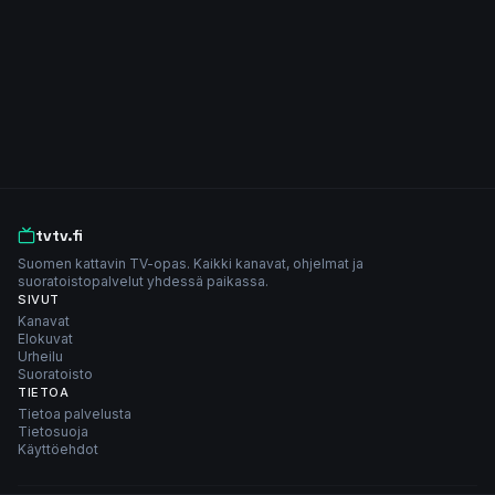
tvtv.fi
Suomen kattavin TV-opas. Kaikki kanavat, ohjelmat ja
suoratoistopalvelut yhdessä paikassa.
SIVUT
Kanavat
Elokuvat
Urheilu
Suoratoisto
TIETOA
Tietoa palvelusta
Tietosuoja
Käyttöehdot