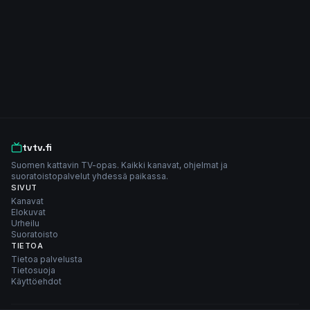
tvtv.fi
Suomen kattavin TV-opas. Kaikki kanavat, ohjelmat ja
suoratoistopalvelut yhdessä paikassa.
SIVUT
Kanavat
Elokuvat
Urheilu
Suoratoisto
TIETOA
Tietoa palvelusta
Tietosuoja
Käyttöehdot