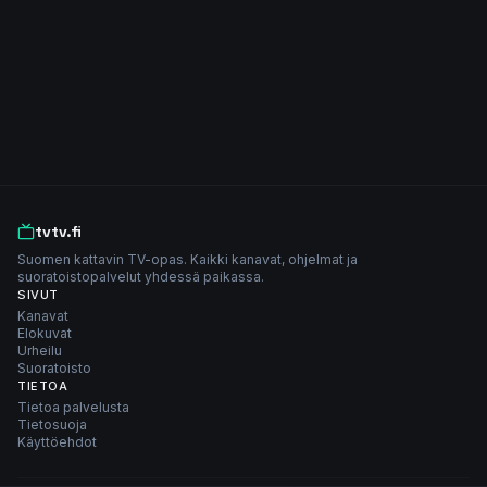
tvtv.fi
Suomen kattavin TV-opas. Kaikki kanavat, ohjelmat ja
suoratoistopalvelut yhdessä paikassa.
SIVUT
Kanavat
Elokuvat
Urheilu
Suoratoisto
TIETOA
Tietoa palvelusta
Tietosuoja
Käyttöehdot