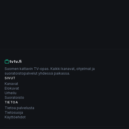
tvtv.fi
Suomen kattavin TV-opas. Kaikki kanavat, ohjelmat ja
suoratoistopalvelut yhdessä paikassa.
SIVUT
Kanavat
Elokuvat
Urheilu
Suoratoisto
TIETOA
Tietoa palvelusta
Tietosuoja
Käyttöehdot