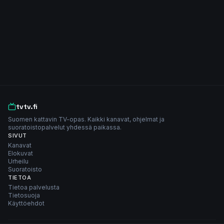
tvtv.fi
Suomen kattavin TV-opas. Kaikki kanavat, ohjelmat ja
suoratoistopalvelut yhdessä paikassa.
SIVUT
Kanavat
Elokuvat
Urheilu
Suoratoisto
TIETOA
Tietoa palvelusta
Tietosuoja
Käyttöehdot