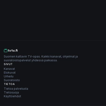
tvtv.fi
Suomen kattavin TV-opas. Kaikki kanavat, ohjelmat ja
suoratoistopalvelut yhdessä paikassa.
SIVUT
Kanavat
Elokuvat
Urheilu
Suoratoisto
TIETOA
Tietoa palvelusta
Tietosuoja
Käyttöehdot