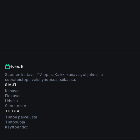
tvtv.fi
Suomen kattavin TV-opas. Kaikki kanavat, ohjelmat ja
suoratoistopalvelut yhdessä paikassa.
SIVUT
Kanavat
Elokuvat
Urheilu
Suoratoisto
TIETOA
Tietoa palvelusta
Tietosuoja
Käyttöehdot