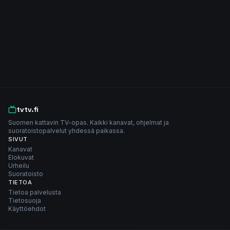
tvtv.fi
Suomen kattavin TV-opas. Kaikki kanavat, ohjelmat ja
suoratoistopalvelut yhdessä paikassa.
SIVUT
Kanavat
Elokuvat
Urheilu
Suoratoisto
TIETOA
Tietoa palvelusta
Tietosuoja
Käyttöehdot