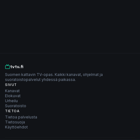
tvtv.fi
Suomen kattavin TV-opas. Kaikki kanavat, ohjelmat ja
suoratoistopalvelut yhdessä paikassa.
SIVUT
Kanavat
Elokuvat
Urheilu
Suoratoisto
TIETOA
Tietoa palvelusta
Tietosuoja
Käyttöehdot