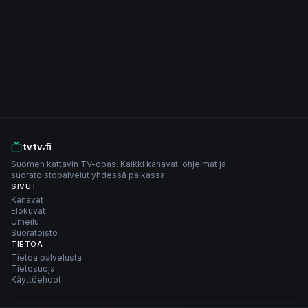
tvtv.fi
Suomen kattavin TV-opas. Kaikki kanavat, ohjelmat ja
suoratoistopalvelut yhdessä paikassa.
SIVUT
Kanavat
Elokuvat
Urheilu
Suoratoisto
TIETOA
Tietoa palvelusta
Tietosuoja
Käyttöehdot