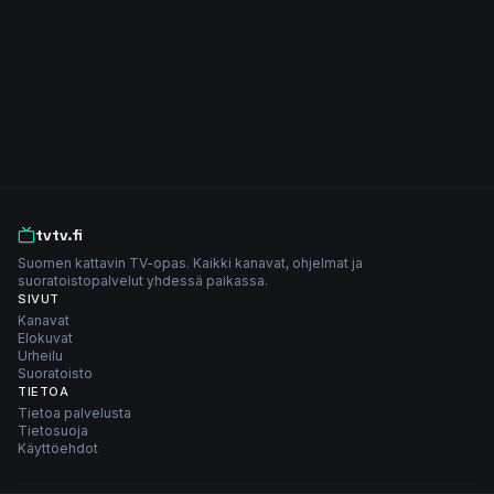
tvtv.fi
Suomen kattavin TV-opas. Kaikki kanavat, ohjelmat ja
suoratoistopalvelut yhdessä paikassa.
SIVUT
Kanavat
Elokuvat
Urheilu
Suoratoisto
TIETOA
Tietoa palvelusta
Tietosuoja
Käyttöehdot