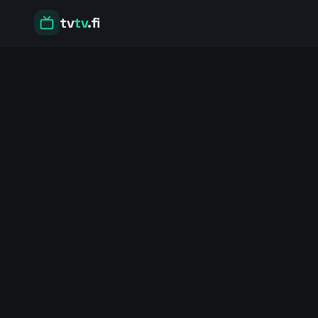
tv
tv
.fi