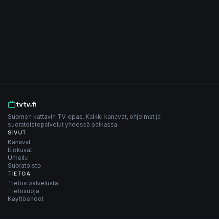
tvtv.fi
Suomen kattavin TV-opas. Kaikki kanavat, ohjelmat ja
suoratoistopalvelut yhdessä paikassa.
SIVUT
Kanavat
Elokuvat
Urheilu
Suoratoisto
TIETOA
Tietoa palvelusta
Tietosuoja
Käyttöehdot