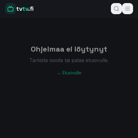
tv
tv
.fi
Ohjelmaa ei löytynyt
Tarkista osoite tai palaa etusivulle.
← Etusivulle