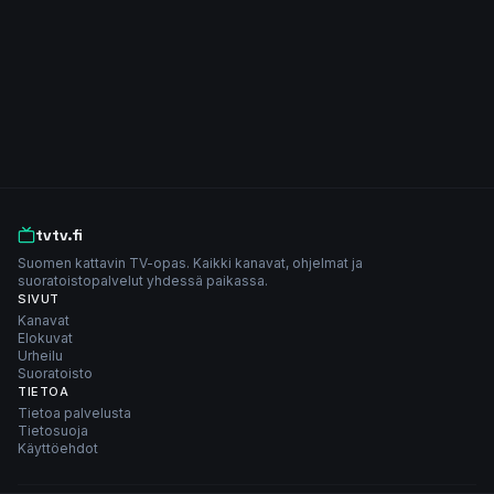
tvtv.fi
Suomen kattavin TV-opas. Kaikki kanavat, ohjelmat ja
suoratoistopalvelut yhdessä paikassa.
SIVUT
Kanavat
Elokuvat
Urheilu
Suoratoisto
TIETOA
Tietoa palvelusta
Tietosuoja
Käyttöehdot