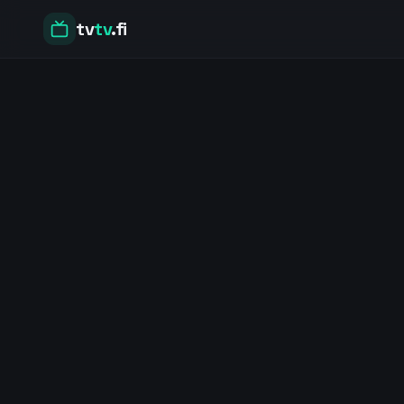
tv
tv
.fi