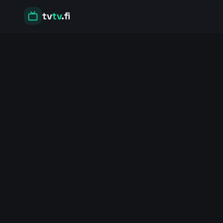
tv
tv
.fi