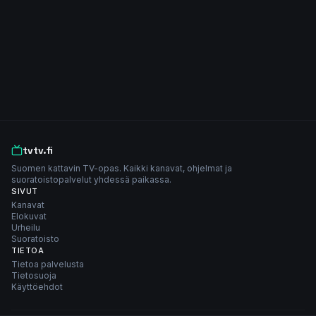
tvtv.fi
Suomen kattavin TV-opas. Kaikki kanavat, ohjelmat ja
suoratoistopalvelut yhdessä paikassa.
SIVUT
Kanavat
Elokuvat
Urheilu
Suoratoisto
TIETOA
Tietoa palvelusta
Tietosuoja
Käyttöehdot