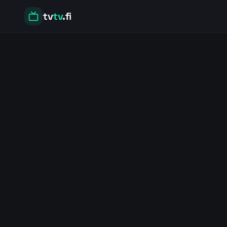
tv
tv
.fi