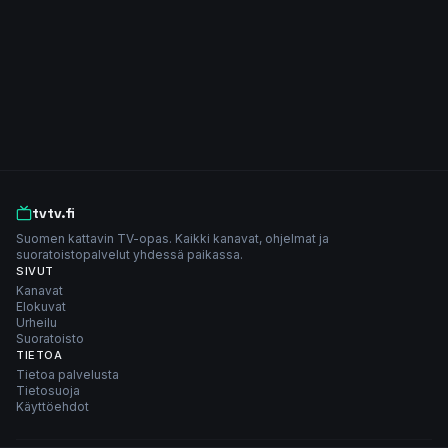
tvtv.fi
Suomen kattavin TV-opas. Kaikki kanavat, ohjelmat ja
suoratoistopalvelut yhdessä paikassa.
SIVUT
Kanavat
Elokuvat
Urheilu
Suoratoisto
TIETOA
Tietoa palvelusta
Tietosuoja
Käyttöehdot