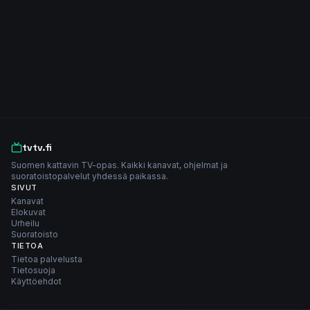
tvtv.fi
Suomen kattavin TV-opas. Kaikki kanavat, ohjelmat ja
suoratoistopalvelut yhdessä paikassa.
SIVUT
Kanavat
Elokuvat
Urheilu
Suoratoisto
TIETOA
Tietoa palvelusta
Tietosuoja
Käyttöehdot