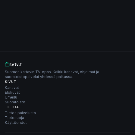
tvtv.fi
Suomen kattavin TV-opas. Kaikki kanavat, ohjelmat ja
suoratoistopalvelut yhdessä paikassa.
SIVUT
Kanavat
Elokuvat
Urheilu
Suoratoisto
TIETOA
Tietoa palvelusta
Tietosuoja
Käyttöehdot