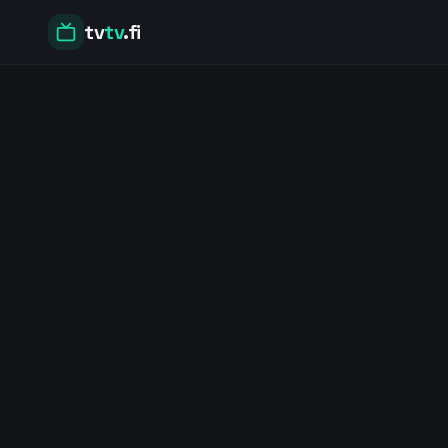
tv
tv
.fi