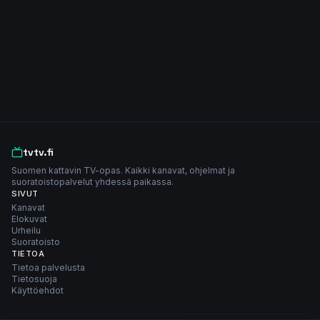
tvtv.fi
Suomen kattavin TV-opas. Kaikki kanavat, ohjelmat ja
suoratoistopalvelut yhdessä paikassa.
SIVUT
Kanavat
Elokuvat
Urheilu
Suoratoisto
TIETOA
Tietoa palvelusta
Tietosuoja
Käyttöehdot