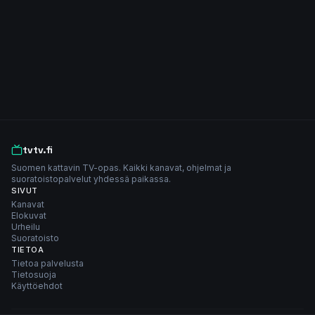
tvtv.fi
Suomen kattavin TV-opas. Kaikki kanavat, ohjelmat ja
suoratoistopalvelut yhdessä paikassa.
SIVUT
Kanavat
Elokuvat
Urheilu
Suoratoisto
TIETOA
Tietoa palvelusta
Tietosuoja
Käyttöehdot