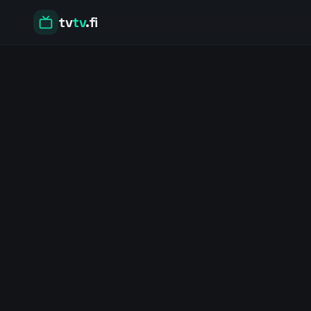
tv
tv
.fi