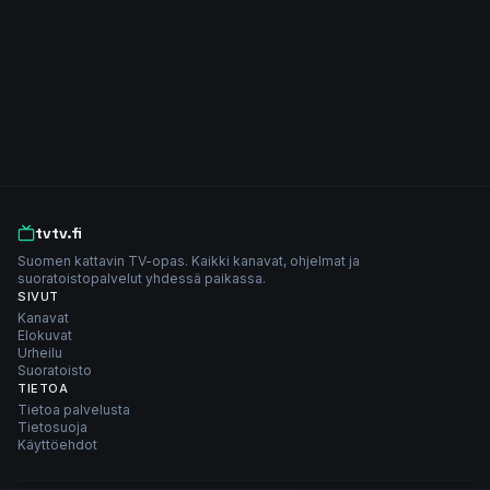
tvtv.fi
Suomen kattavin TV-opas. Kaikki kanavat, ohjelmat ja
suoratoistopalvelut yhdessä paikassa.
SIVUT
Kanavat
Elokuvat
Urheilu
Suoratoisto
TIETOA
Tietoa palvelusta
Tietosuoja
Käyttöehdot