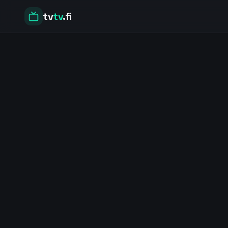
tv
tv
.fi