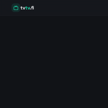
tv
tv
.fi