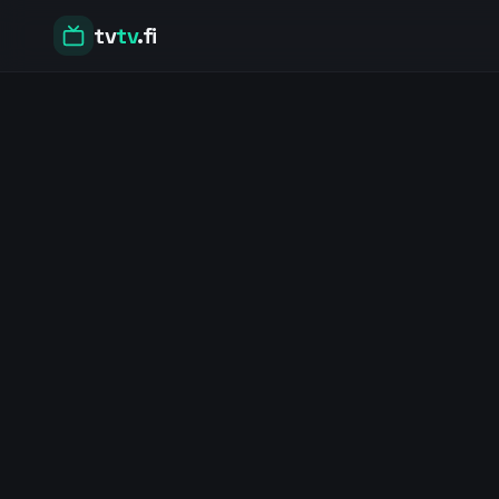
tv
tv
.fi