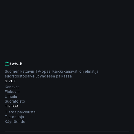
tvtv.fi
Suomen kattavin TV-opas. Kaikki kanavat, ohjelmat ja
suoratoistopalvelut yhdessä paikassa.
SIVUT
Kanavat
Elokuvat
Urheilu
Suoratoisto
TIETOA
Tietoa palvelusta
Tietosuoja
Käyttöehdot