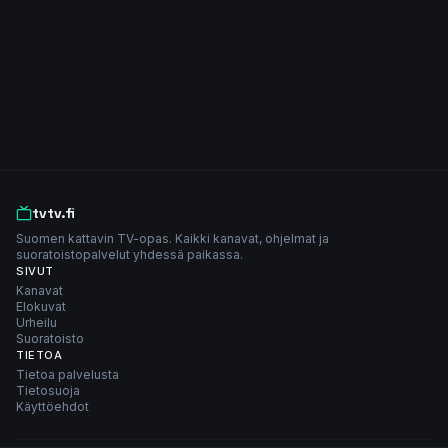
tvtv.fi
Suomen kattavin TV-opas. Kaikki kanavat, ohjelmat ja
suoratoistopalvelut yhdessä paikassa.
SIVUT
Kanavat
Elokuvat
Urheilu
Suoratoisto
TIETOA
Tietoa palvelusta
Tietosuoja
Käyttöehdot