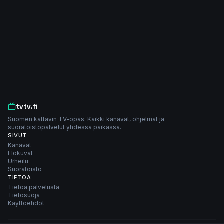
tvtv.fi
Suomen kattavin TV-opas. Kaikki kanavat, ohjelmat ja
suoratoistopalvelut yhdessä paikassa.
SIVUT
Kanavat
Elokuvat
Urheilu
Suoratoisto
TIETOA
Tietoa palvelusta
Tietosuoja
Käyttöehdot