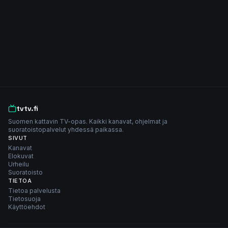
tvtv.fi
Suomen kattavin TV-opas. Kaikki kanavat, ohjelmat ja
suoratoistopalvelut yhdessä paikassa.
SIVUT
Kanavat
Elokuvat
Urheilu
Suoratoisto
TIETOA
Tietoa palvelusta
Tietosuoja
Käyttöehdot