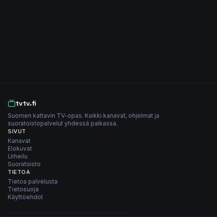
tvtv.fi
Suomen kattavin TV-opas. Kaikki kanavat, ohjelmat ja
suoratoistopalvelut yhdessä paikassa.
SIVUT
Kanavat
Elokuvat
Urheilu
Suoratoisto
TIETOA
Tietoa palvelusta
Tietosuoja
Käyttöehdot