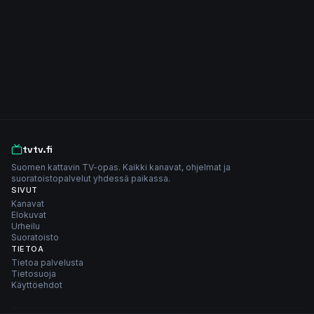
tvtv.fi
Suomen kattavin TV-opas. Kaikki kanavat, ohjelmat ja
suoratoistopalvelut yhdessä paikassa.
SIVUT
Kanavat
Elokuvat
Urheilu
Suoratoisto
TIETOA
Tietoa palvelusta
Tietosuoja
Käyttöehdot