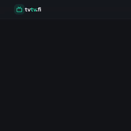
tv
tv
.fi