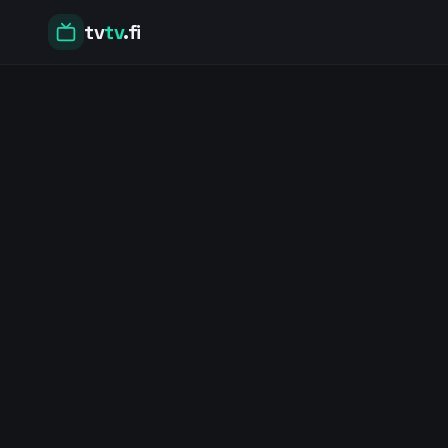
tv
tv
.fi