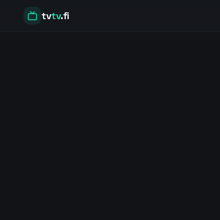
tv
tv
.fi