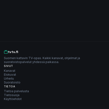
tvtv.fi
Suomen kattavin TV-opas. Kaikki kanavat, ohjelmat ja
suoratoistopalvelut yhdessä paikassa.
SIVUT
Kanavat
Elokuvat
Urheilu
Suoratoisto
TIETOA
Tietoa palvelusta
Tietosuoja
Käyttöehdot