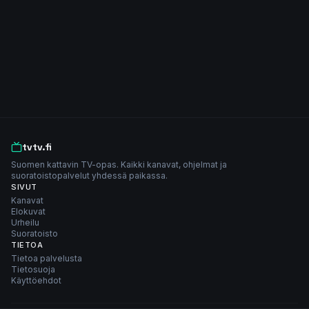
tvtv.fi
Suomen kattavin TV-opas. Kaikki kanavat, ohjelmat ja
suoratoistopalvelut yhdessä paikassa.
SIVUT
Kanavat
Elokuvat
Urheilu
Suoratoisto
TIETOA
Tietoa palvelusta
Tietosuoja
Käyttöehdot