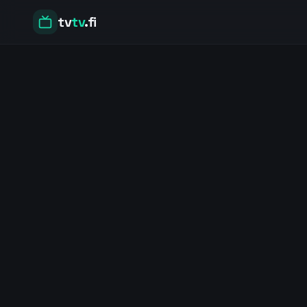
tv
tv
.fi