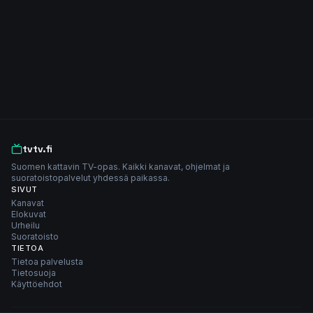
tvtv.fi
Suomen kattavin TV-opas. Kaikki kanavat, ohjelmat ja
suoratoistopalvelut yhdessä paikassa.
SIVUT
Kanavat
Elokuvat
Urheilu
Suoratoisto
TIETOA
Tietoa palvelusta
Tietosuoja
Käyttöehdot